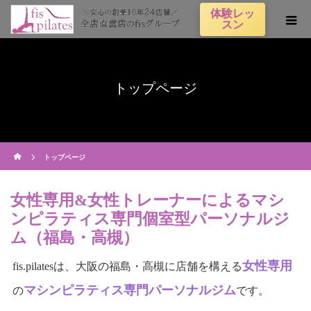
体験レッ
スン
トップページ
ホーム
トップページ
女性専用&女性トレーナーによるマシ
ンピラティス専門個室型パーソナルジ
ム（福島・高槻）
女性専用
fis.pilatesは、大阪の福島・高槻に店舗を構える
マシンピラティス専門パーソナルジム
の
です。