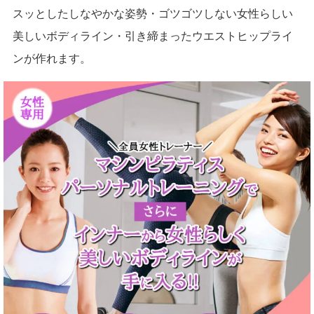
スッとしたしなやかな姿勢・ゴツゴツしない女性らしい
美しいボディライン・引き締まったウエストヒップライ
ンが作れます。