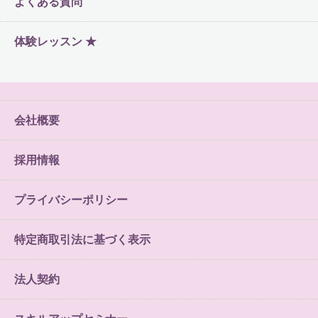
よくある質問
体験レッスン ★
会社概要
採用情報
プライバシーポリシー
特定商取引法に基づく表示
法人契約